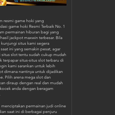
si game hoki Resmi Terbaik No. 1 
am permainan hiburan bagi yang 
sil jackpot maxwin terbesar. Bila 
unjungi situs kami segera 
at ini yang semakin pesat, agar 
 situs slot tentu sudah cukup mudah 
 terpapar situs-situs slot terbaru di 
ngin kami sarankan untuk lebih 
t dimana nantinya untuk dijadikan 
e. Pilih arena mega slot dan 
an diraup dengan real dan mudah 
 kocek anda dengan beragam 
.
menciptakan permainan judi online 
an saat ini di berbagai penjuru 