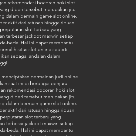
gan rekomendasi bocoran hoki slot 
yang diberi tersebut merupakan jitu 
ng dalam bermain game slot online. 
 aktif dari ratusan hingga ribuan 
erputaran slot terbaru yang 
terbesar jackpot maxwin setiap 
da-beda. Hal ini dapat membantu 
emilih situs slot online seperti 
dikan sebagai andalan dalam 
nggi.
menciptakan permainan judi online 
an saat ini di berbagai penjuru 
gan rekomendasi bocoran hoki slot 
yang diberi tersebut merupakan jitu 
ng dalam bermain game slot online. 
 aktif dari ratusan hingga ribuan 
erputaran slot terbaru yang 
terbesar jackpot maxwin setiap 
da-beda. Hal ini dapat membantu 