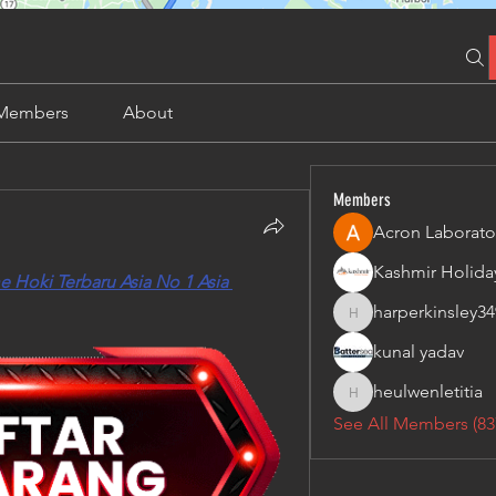
Members
About
Members
Acron Laborato
e Hoki Terbaru Asia No 1 Asia 
harperkinsley34
harperkinsley349
kunal yadav
heulwenletitia
heulwenletitia
See All Members (83