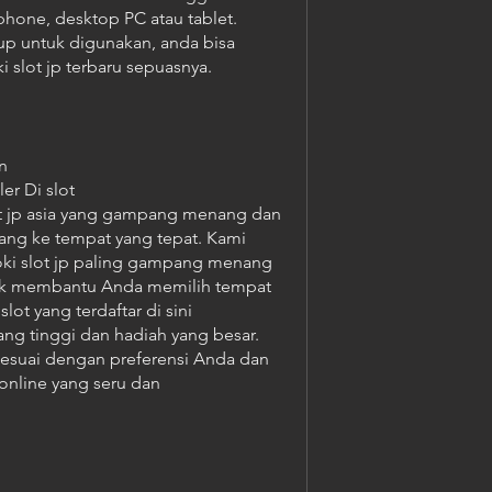
phone, desktop PC atau tablet. 
up untuk digunakan, anda bisa 
 slot jp terbaru sepuasnya.
n
ler Di slot
ot jp asia yang gampang menang dan 
ang ke tempat yang tepat. Kami 
oki slot jp paling gampang menang 
ntuk membantu Anda memilih tempat 
lot yang terdaftar di sini 
 tinggi dan hadiah yang besar. 
sesuai dengan preferensi Anda dan 
nline yang seru dan 