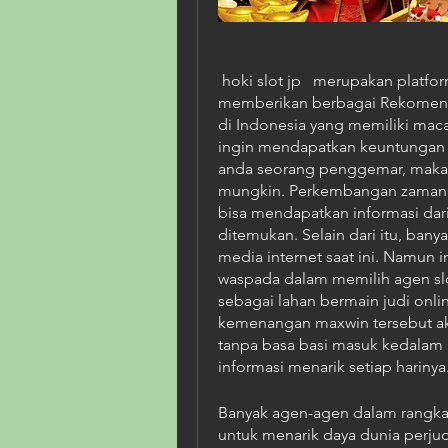
 hoki slot jp   merupakan platform resmi game hoki yang 
memberikan berbagai Rekomenda
di Indonesia yang memiliki mac
ingin mendapatkan keuntungan ha
anda seorang penggemar, maka k
mungkin. Perkembangan zaman sa
bisa mendapatkan informasi dari
ditemukan. Selain dari itu, banyak
media internet saat ini. Namun i
waspada dalam memilih agen slo
sebagai lahan bermain judi onlin
kemenangan maxwin tersebut ak
tanpa basa basi masuk kedalam
informasi menarik setiap harinya
Banyak agen-agen dalam rangka 
untuk menarik daya dunia perjudi