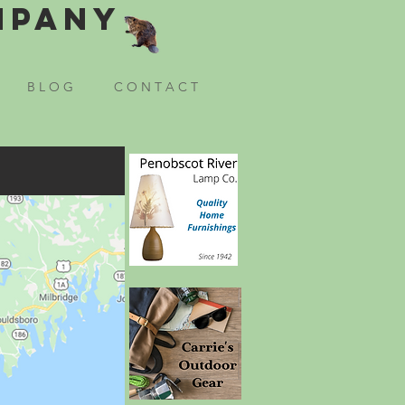
mpany
B L O G
C O N T A C T