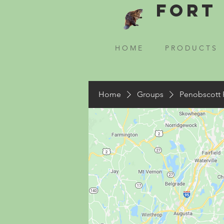
Fort 
H O M E
P R O D U C T S
Home
Groups
Penobscott 