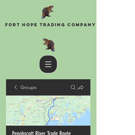
Fort Hope Trading Company
Groups
Penobscott River Trade Route