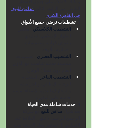
يمكنك الاطلاع على جدول الأسعار 
الكامل عبر الرابط التالي:
مدافن للبيع 
في القاهرة الكبرى
3. 
تشطيبات ترضي جميع الأذواق
التشطيب الكلاسيكي 
: يعكس 
الطراز الإسلامي التقليدي 
بنقوش قرآنية وتصميمات 
معمارية مألوفة.
التشطيب العصري 
: تصميمات 
هندسية حديثة تتناسب مع الذوق 
العام دون فقدان الوقار.
التشطيب الفاخر 
: استخدام 
الرخام الإيطالي، والجرانيت، 
والزخارف اليدوية لإضفاء لمسة 
خاصة على المقبرة.
4. 
خدمات شاملة مدى الحياة
بعد شراء 
مدافن للبيع 
مع شركة 
الرحمن الرحيم، لا تنتهي العلاقة عند 
التسليم، بل تستمر معك الخدمة مدى 