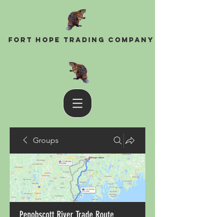
Fort Hope Trading Company
Groups
Penobscott River Trade Route