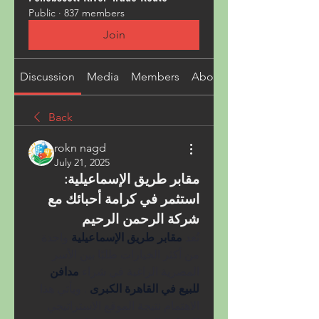
Public
·
837 members
Join
Discussion
Media
Members
About
Back
rokn nagd
July 21, 2025
مقابر طريق الإسماعيلية: 
استثمر في كرامة أحبائك مع 
شركة الرحمن الرحيم
تُعد 
مقابر طريق الإسماعيلية 
واحدة 
من أكثر الخيارات طلبًا بين الأسر 
المصرية الراغبة في شراء 
مدافن 
للبيع في القاهرة الكبرى 
. ويأتي هذا 
الاهتمام نتيجة الموقع الاستراتيجي 