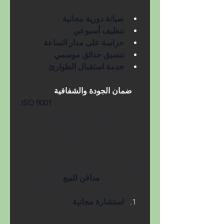
الحياة من خلال:
صيانة دورية مجانية 
كل 3 أشهر.
تنظيف أسبوعي 
للموقع.
حراسة على مدار الساعة 
.
تنسيق حدائق موسمي 
.
خدمة استقبال الطوارئ 
في أقل 
من ساعة.
5. 
ضمان الجودة والشفافية
الشركة حاصلة على شهادة 
ISO 9001 
في إدارة الجودة، مع ضمان لمدة 10 
سنوات على البناء والتشطيبات، 
وفريق صيانة دائم يعمل على متابعة 
حالة المقابر باستمرار.
كيف تبدأ عملية الشراء؟
عملية شراء 
مدافن للبيع 
مع شركة 
الرحمن الرحيم بسيطة وواضحة:
استشارة مجانية 
: تحديد 
الاحتياجات والميزانية عبر 