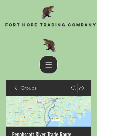
Fort Hope Trading Company
Groups
Penobscott River Trade Route