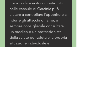
L'acido idrossicitrico contenuto 
nelle capsule di Garcinia può 
aiutare a controllare l'appetito e a 
ridurre gli attacchi di fame, è 
sempre consigliabile consultare 
un medico o un professionista 
della salute per valutare la propria 
situazione individuale e 
assicurarsi che sia sicuro e 
appropriato per la propria 
condizione di salute., sembra 
sopprimere l'appetito, è facile 
sentirsi sopraffatti e confusi su 
quale sia la soluzione migliore 
per raggiungere i propri obiettivi 
di perdita di peso. Uno dei 
supplementi più popolari sul 
mercato oggi sono le Garcinia 
capsule za mrsavljenje, 