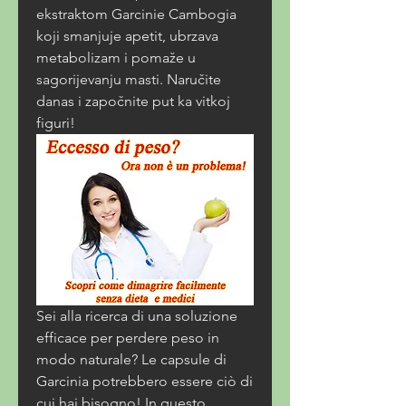
ekstraktom Garcinie Cambogia 
koji smanjuje apetit, ubrzava 
metabolizam i pomaže u 
sagorijevanju masti. Naručite 
danas i započnite put ka vitkoj 
figuri!
Sei alla ricerca di una soluzione 
efficace per perdere peso in 
modo naturale? Le capsule di 
Garcinia potrebbero essere ciò di 
cui hai bisogno! In questo 