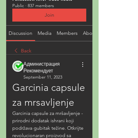
Public
·
837 members
Join
Discussion
Media
Members
About
Back
Администрация
Рекомендует
September 11, 2023
Garcinia capsule 
za mrsavljenje
Garcinia capsule za mršavljenje - 
prirodni dodatak ishrani koji 
podržava gubitak težine. Otkrijte 
revolucionaran proizvod sa 