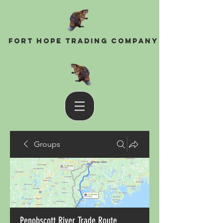
Fort Hope Trading Company
Groups
Penobscott River Trade Route