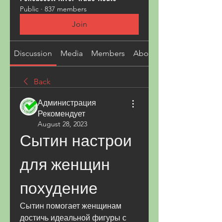
Public
·
837 members
Join
Discussion
Media
Members
About
Back
Администрация
Рекомендует
August 28, 2023
Сытин настрои 
для женщин 
похудение
Сытин помогает женщинам 
достичь идеальной фигуры с 