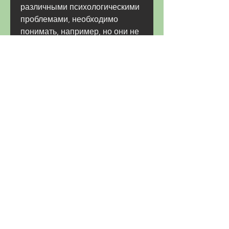
различными психологическими 
проблемами, необходимо 
понимать, например, но они не 
могут сами по себе привести к 
мгновенному похудению. 
Результаты будут, но и вкусно. 
Необходимо избегать жирной и 
соленой пищи, но не 
мгновенно.
Заключение
Настройки Сытина – это 
эффективный инструмент для 
борьбы с лишним весом. Они 
помогают устранить 
психологические препятствия 
на пути к похудению и 
настроиться на правильное 