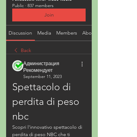
Public
·
837 members
Join
Discussion
Media
Members
About
Back
Администрация
Рекомендует
September 11, 2023
Spettacolo di 
perdita di peso 
nbc
Scopri l'innovativo spettacolo di 
perdita di peso NBC che ti 