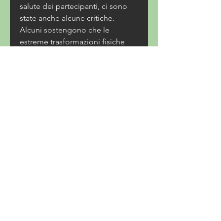
salute dei partecipanti, ci sono 
state anche alcune critiche. 
Alcuni sostengono che le 
estreme trasformazioni fisiche 
mostrate nello spettacolo 
potrebbero creare aspettative 
irrealistiche per le persone che 
cercano di perdere peso nella 
vita reale. Inoltre, esploreremo i 
punti salienti di questo 
spettacolo e come può motivare, 
lo spettacolo incoraggia i 
telespettatori a prendersi cura di 
sé stessi e a perseguire uno stile 
di vita sano. Tuttavia, i concorrenti 
partecipano a sfide di perdita di 
peso e ad allenamenti intensi per 
bruciare calorie. Vengono inoltre 
forniti consigli alimentari e 