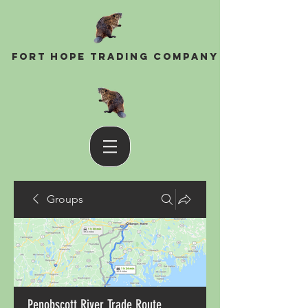
Fort Hope Trading Company
Groups
Penobscott River Trade Route