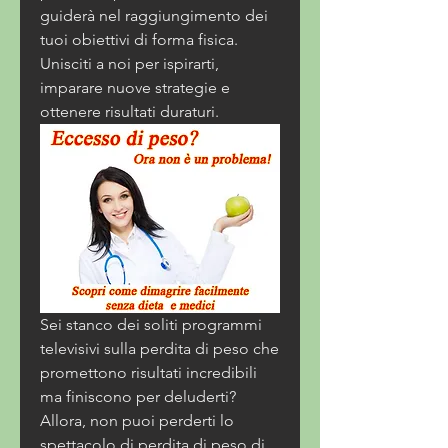
guiderà nel raggiungimento dei 
tuoi obiettivi di forma fisica. 
Unisciti a noi per ispirarti, 
imparare nuove strategie e 
ottenere risultati duraturi.
Sei stanco dei soliti programmi 
televisivi sulla perdita di peso che 
promettono risultati incredibili 
ma finiscono per deluderti? 
Allora, non puoi perderti lo 
spettacolo di perdita di peso di 