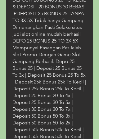
& DEPOSIT 20 BONUS 30 BEBAS 
IPDEPOSIT 25 BONUS 25 TANPA 
TO 3X 5X Tidak hanya Gampang 
Dimenangkan Pasti Selaku situs 
judi slot online mudah berhasil 
DEPO 25 BONUS 25 TO 3X 5X 
Mempunyai Pasangan Pas Ialah 
Slot Promo Dengan Game Slot 
Gampang Berhasil. Depo 25 
Bonus 25 | Deposit 25 Bonus 25 
To 3x | Deposit 25 Bonus 25 To 5x 
| Deposit 25k Bonus 25k To Kecil | 
Deposit 25k Bonus 25k To Kecil | 
Deposit 20 Bonus 20 To 4x | 
Deposit 25 Bonus 30 To 5x | 
Deposit 30 Bonus 30 To 7x | 
Deposit 50 Bonus 50 To 3x | 
Deposit 50 Bonus 50 To 2x | 
Deposit 50k Bonus 50k To Kecil | 
Deposit 50k Bonus 50k To Kecil | 