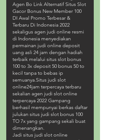
Agen Bo Link Alternatif Situs Slot 
Gacor Bonus New Member 100 
DI Awal Promo Terbesar & 
Terbaru Di Indonesia 2022 
sekaligus agen judi online resmi 
di Indonesia menyediakan 
permainan judi online deposit 
uang asli 24 jam dengan hadiah 
terbaik melalui situs slot bonus 
100 to 3x deposit 50 bonus 50 to 
kecil tanpa to bebas ip 
semuanya.Situs judi slot 
online24jam terpercaya terbaru 
sekalian agen judi slot online 
terpercaya 2022 Gampang 
berhasil mempunyai berkas daftar 
julukan situs judi slot bonus 100 
TO 7x yang gampang sekali buat 
dimenangkan.
Jadi situs judi slot online 