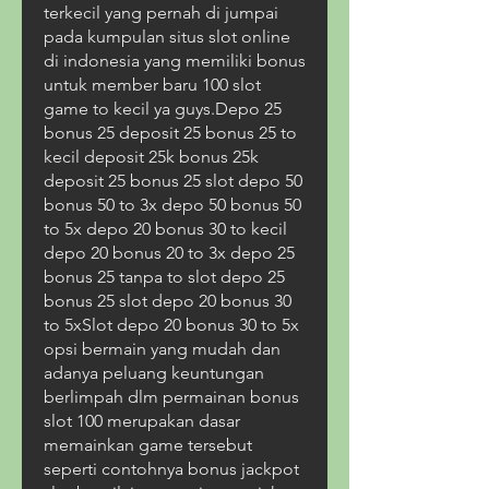
terkecil yang pernah di jumpai 
pada kumpulan situs slot online 
di indonesia yang memiliki bonus 
untuk member baru 100 slot 
game to kecil ya guys.Depo 25 
bonus 25 deposit 25 bonus 25 to 
kecil deposit 25k bonus 25k 
deposit 25 bonus 25 slot depo 50 
bonus 50 to 3x depo 50 bonus 50 
to 5x depo 20 bonus 30 to kecil 
depo 20 bonus 20 to 3x depo 25 
bonus 25 tanpa to slot depo 25 
bonus 25 slot depo 20 bonus 30 
to 5xSlot depo 20 bonus 30 to 5x 
opsi bermain yang mudah dan 
adanya peluang keuntungan 
berlimpah dlm permainan bonus 
slot 100 merupakan dasar 
memainkan game tersebut 
seperti contohnya bonus jackpot 