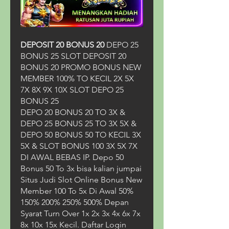
DEPOSIT 20 BONUS 20
 DEPO 25 
BONUS 25 SLOT DEPOSIT 20 
BONUS 20 PROMO BONUS NEW 
MEMBER 100% TO KECIL 2X 5X 
7X 8X 9X 10X SLOT DEPO 25 
BONUS 25
DEPO 20 BONUS 20 TO 3X & 
DEPO 25 BONUS 25 TO 3X 5X & 
DEPO 50 BONUS 50 TO KECIL 3X 
5X & SLOT BONUS 100 3X 5X 7X 
DI AWAL BEBAS IP. Depo 50 
Bonus 50 To 3x bisa kalian jumpai 
Situs Judi Slot Online Bonus New 
Member 100 To 5x Di Awal 50% 
150% 200% 250% 500% Depan 
Syarat Turn Over 1x 2x 3x 4x 6x 7x 
8x 10x 15x Kecil. Daftar Login 