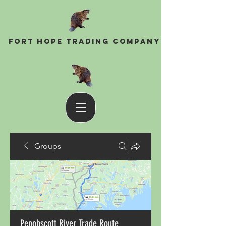
Fort Hope Trading Company
Groups
Penobscott River Trade Route