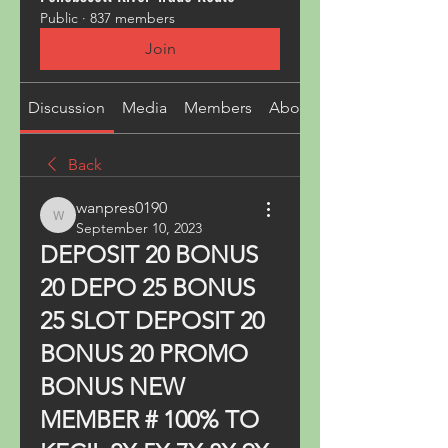
Public
·
837 members
Join
Discussion
Media
Members
About
Back
wanpres0190
wanpres0190
September 10, 2023
DEPOSIT 20 BONUS 
20 DEPO 25 BONUS 
25 SLOT DEPOSIT 20 
BONUS 20 PROMO 
BONUS NEW 
MEMBER # 100% TO 