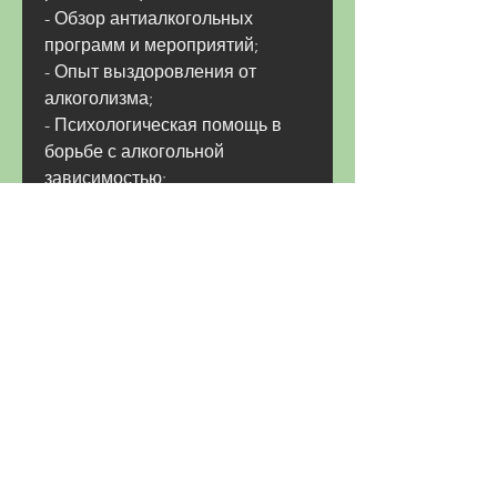
- Обзор антиалкогольных 
программ и мероприятий;
- Опыт выздоровления от 
алкоголизма;
- Психологическая помощь в 
борьбе с алкогольной 
зависимостью;
- Новости и исследования в 
области алкоголизма и других 
форм зависимости.
Кому может пригодиться 
журнал об алкоголизме?
Журнал об алкоголизме может 
быть полезен любому человеку, 
журнал может стать источником 
информации и мотивации для 