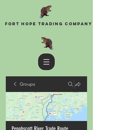
Fort Hope Trading Company
Groups
Penobscott River Trade Route