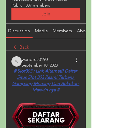
Public
·
837 members
Join
Discussion
Media
Members
About
Back
wanpres0190
wanpres0190
September 10, 2023
# Slot303 : Link Alternatif Daftar 
Situs Slot 303 Resmi Terbaru 
Gampang Menang Dan Buktikan 
Maxwin nya #