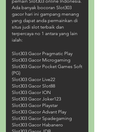
pemain Slot303 online Indonesia. 
Ada banyak bocoran Slot303 
gacor hari ini gampang menang 
yang dapat anda permainkan di 
situs judi slot terbaik dan 
terpercaya no 1 antara yang lain 
ialah:
Slot303 Gacor Pragmatic Play
Slot303 Gacor Microgaming
Slot303 Gacor Pocket Games Soft 
(PG)
Slot303 Gacor Live22
Slot303 Gacor Slot88
Slot303 Gacor ION
Slot303 Gacor Joker123
Slot303 Gacor Playstar
Slot303 Gacor Advant Play
Slot303 Gacor Spadegaming
Slot303 Gacor Habanero
Slot303 Gacor JDB