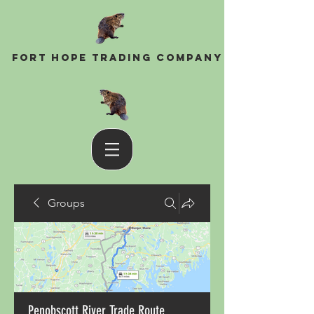
Fort Hope Trading Company
Groups
Penobscott River Trade Route