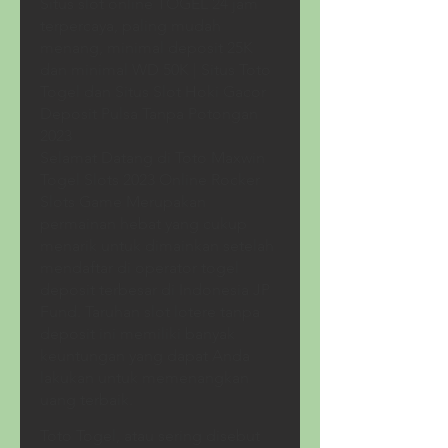
Situs slot online TOGEL 24 jam 
terpercaya, paling mudah 
menang, minimal deposit 25K 
dan minimal WD 50K | Situs Toto 
Togel dan Situs Slot Hoki Gacor 
Deposit Pulsa Tanpa Potongan 
2023
Selamat Datang di Toto Maxwin 
Togel Slots 2023 Online Rocker 
Slots Game Merupakan 
permainan hebat yang cukup 
menarik untuk dimainkan setelah 
mendaftar di operator togel 
deposit terbesar di Indonesia JP 
Fund. Taruhan slot lotere tanpa 
deposit ini memiliki banyak 
keuntungan yang dapat Anda 
lakukan untuk memenangkan 
uang terbaik.
Toto Togel, atau sering disebut 