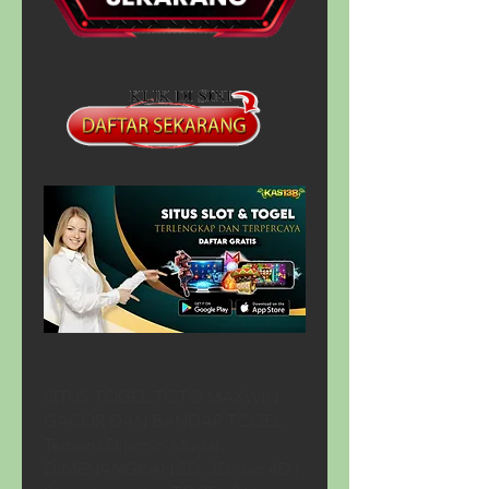
SITUS TOGEL TOTO MAXWIN 
GACOR DAN BANDAR TOGEL 
Terbaru Dijamin Mudah 
DIMENANGKAN 2D, 3D dan 4D | 