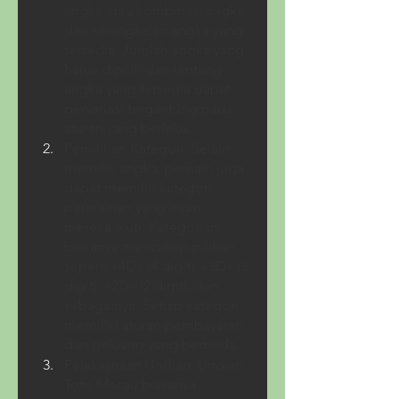
angka atau kombinasi angka 
dari serangkaian angka yang 
tersedia. Jumlah angka yang 
harus dipilih dan rentang 
angka yang tersedia dapat 
bervariasi tergantung pada 
aturan yang berlaku.
Pemilihan Kategori: Selain 
memilih angka, pemain juga 
dapat memilih kategori 
permainan yang ingin 
mereka ikuti. Kategori ini 
biasanya mencakup pilihan 
seperti «4D» (4 digit), «3D» (3 
digit), «2D» (2 digit), dan 
sebagainya. Setiap kategori 
memiliki aturan pembayaran 
dan peluang yang berbeda.
Pelaksanaan Undian: Undian 
Toto Macau biasanya 