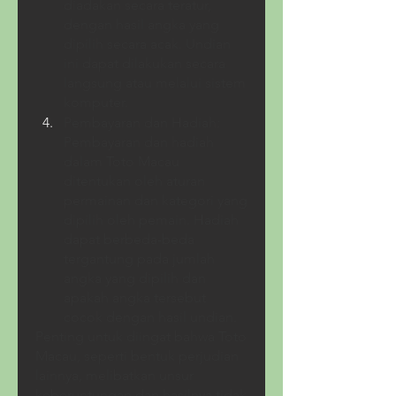
diadakan secara teratur, 
dengan hasil angka yang 
dipilih secara acak. Undian 
ini dapat dilakukan secara 
langsung atau melalui sistem 
komputer.
Pembayaran dan Hadiah: 
Pembayaran dan hadiah 
dalam Toto Macau 
ditentukan oleh aturan 
permainan dan kategori yang 
dipilih oleh pemain. Hadiah 
dapat berbeda-beda 
tergantung pada jumlah 
angka yang dipilih dan 
apakah angka tersebut 
cocok dengan hasil undian.
Penting untuk diingat bahwa Toto 
Macau, seperti bentuk perjudian 
lainnya, melibatkan unsur 
keberuntungan dan hasilnya tidak 