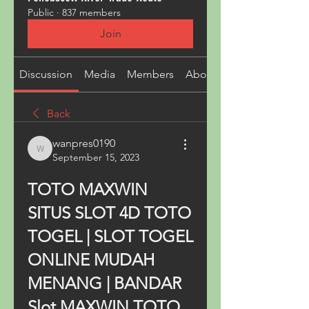
Public
·
837 members
Join
Discussion
Media
Members
About
Back
wanpres0190
wanpres0190
September 15, 2023
TOTO MAXWIN 
SITUS SLOT 4D TOTO 
TOGEL | SLOT TOGEL 
ONLINE MUDAH 
MENANG | BANDAR 
Slot MAXWIN TOTO 