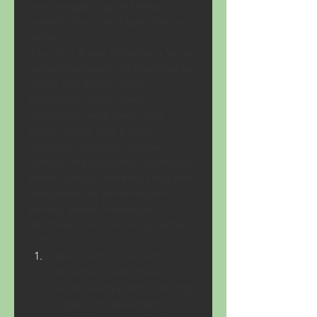
yang sangat singkat ketika 
memilih bocoran Togel Slot yang 
terbaik.
Situs Slot Togel Terpercaya Yang 
Sangat Gampang Di Menangkan
Game slot adalah jenis 
permainan kasino yang 
dimainkan pada mesin slot. 
Dalam game slot, pemain 
memutar gulungan dengan 
harapan mendapatkan kombinasi 
simbol-simbol tertentu yang akan 
menghasilkan kemenangan.
Berikut adalah beberapa 
informasi umum tentang game 
slot:
Mesin Slot: Game slot 
dimainkan pada mesin slot, 
yang biasanya terdiri dari tiga 
hingga lima gulungan 