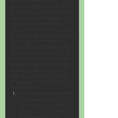
dan aturan yang berbeda.
Namun, penting untuk diingat 
bahwa perjudian Togel atau Toto 
Togel dapat memiliki risiko 
finansial dan harus dilakukan 
dengan bijaksana. Pastikan untuk 
memahami dan mematuhi hukum 
dan peraturan perjudian yang 
berlaku di wilayah Anda sebelum 
berpartisipasi dalam permainan 
Togel. Selalu bermain dengan 
bertanggung jawab dan jangan 
pernah berjudi dengan uang 
yang tidak dapat Anda rugikan. 
Berikut Penjelasan Mengenai 
Togel Dan Slot
Mesin Slot: Mesin slot adalah 
permainan kasino yang 
menggunakan gulungan 
berputar dengan simbol-
simbol yang berbeda. 