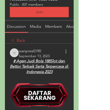
Public
·
837 members
Join
Discussion
Media
Members
About
Back
wanpres0190
wanpres0190
September 13, 2023
# Agen Judi Bola 188Slot dan 
Bettor Terbaik Serta Terpercaya di 
Indonesia 2023