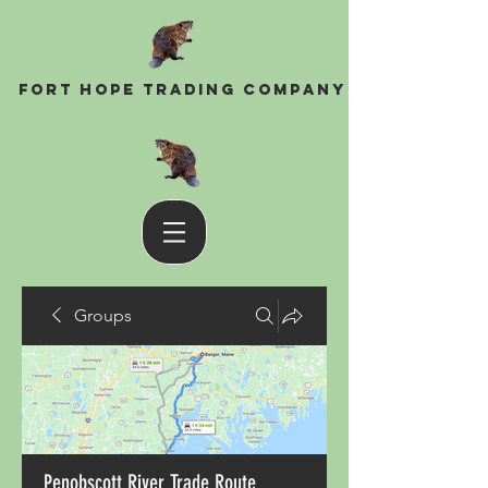
Fort Hope Trading Company
Groups
Penobscott River Trade Route