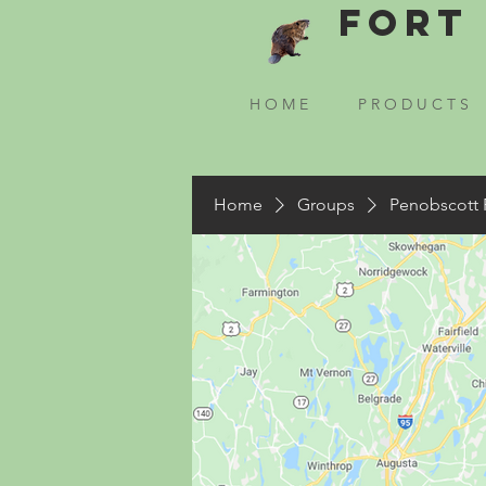
Fort 
H O M E
P R O D U C T S
Home
Groups
Penobscott 