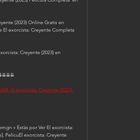
yente (2023) Online Gratis en 
e El exorcista: Creyente Completa 
rcista: Creyente (2023) en 
⇊⇊⇊⇊
 VER  El exorcista: Creyente (2023) 
emgn » Estás por Ver El exorcista: 
. PelícuEl exorcista: Creyente 