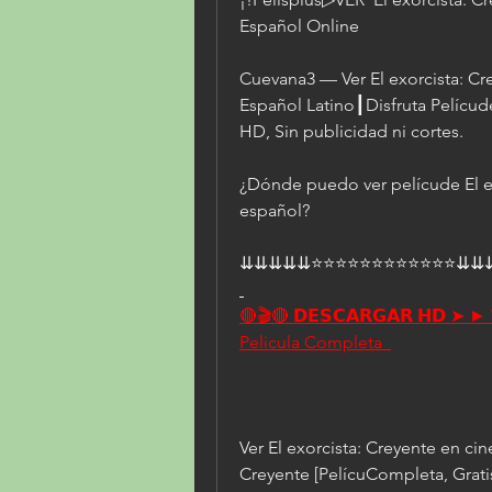
Español Online
Cuevana3 — Ver El exorcista: Cre
Español Latino┃Disfruta Pelícud
HD, Sin publicidad ni cortes.
¿Dónde puedo ver pelícude El exo
español?
⇊⇊⇊⇊⇊⭐⭐⭐⭐⭐⭐⭐⭐⭐⭐⭐⭐⇊⇊
🔴🎬🔴 𝗗𝗘𝗦𝗖𝗔𝗥𝗚𝗔𝗥 𝗛𝗗 ➤ ►
Pelicula Completa  
Ver El exorcista: Creyente en cin
Creyente [PelícuCompleta, Gratis]