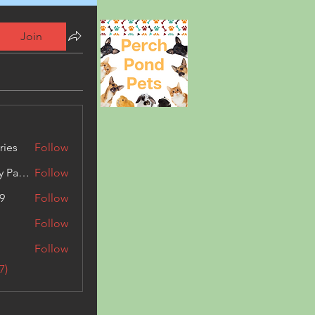
Join
ries
Follow
Kashmir Holiday Package
Follow
9
Follow
Follow
Follow
7)