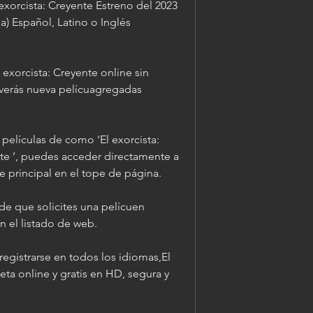
xorcista: Creyente Estreno del 2023 
a) Español, Latino o Inglés 
exorcista: Creyente online sin 
a verás nueva pelícuagregadas 
 películas de como ‘El exorcista: 
nte ’, puedes acceder directamente a 
te principal en el tope de página.
e que solicites una pelícuen 
n el listado de web.
registrarse en todos los idiomas,El 
ta online y gratis en HD, segura y 