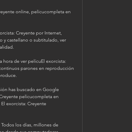
reyente online, pelícucompleta en 
cista: Creyente por Internet, 
 y castellano o subtitulado, ver 
calidad.
hora de ver pelícuEl exorcista: 
 continuos parones en reproducción 
produce.
ión has buscado en Google 
Creyente pelícucompleta en 
l exorcista: Creyente 
 Todos los días, millones de 
ine desde sus computadoras, 