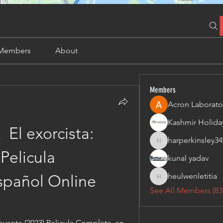
Members
About
Members
Acron Laborato
El exorcista: 
harperkinsley34
harperkinsley349
Pelicula 
kunal yadav
heulwenletitia
spañol Online
heulwenletitia
See All Members (83
eyente (2023) Pelicula Completa  en 