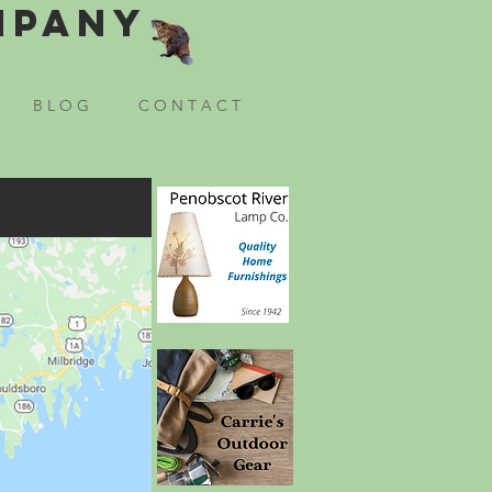
mpany
B L O G
C O N T A C T