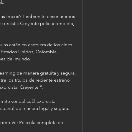
la.
más trucos? También te enseñaremos 
 exorcista: Creyente pelícucompleta, 
las están en cartelera de los cines 
, Estados Unidos, Colombia, 
ses del mundo.
reaming de manera gratuita y segura, 
re los títulos de reciente estreno 
xorcista: Creyente ”.
ite ver pelícuEl exorcista: 
spañol de manera legal y segura.
Cómo Ver Película completa en 