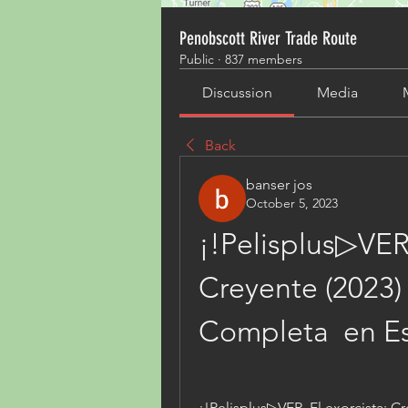
Penobscott River Trade Route
Public
·
837 members
Discussion
Media
Back
banser jos
October 5, 2023
¡!Pelisplus▷VER  
Creyente (2023) 
Completa  en E
¡!Pelisplus▷VER  El exorcista: Cr