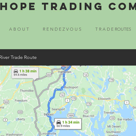
Hope Trading Co
A B O U T
R E N D E Z V O U S
T R A D E ROUTES
River Trade Route