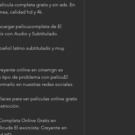
lícula completa gratis y sin ads. En 
inea, calidad hd y 4k.
cargar pelícucompleta de El 
is con Audio y Subtitulado.
pañol latino subtitulado y muy 
Creyente online en cinemgn es 
ún tipo de problema con pelicuEl 
ormarlo en nuestras redes sociales.
aces para ver peliculas online gratis 
stricción.
uCompleta Online Gratis en 
lícude El exorcista: Creyente en 
ad HD.