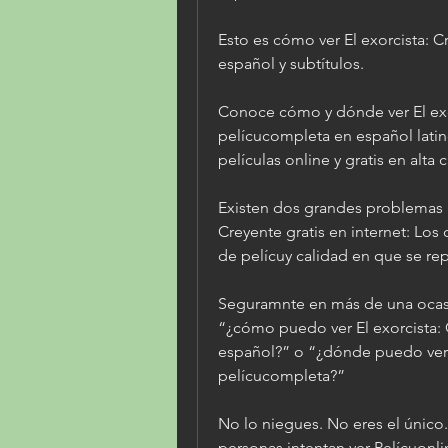
Esto es cómo ver El exorcista: C
español y subtítulos.
Conoce cómo y dónde ver El exor
pelícucompleta en español latino
películas online y gratis en alta 
Existen dos grandes problemas a 
Creyente gratis en internet: Los
de pelícuy calidad en que se re
Seguramnte en más de una ocas
“¿cómo puedo ver El exorcista: 
español?” o “¿dónde puedo ver E
pelícucompleta?”
No lo niegues. No eres el único.
personas intentan ver Pelícuonl