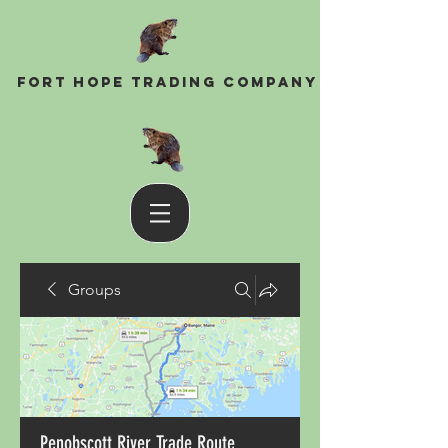
Fort Hope Trading Company
Groups
Penobscott River Trade Route