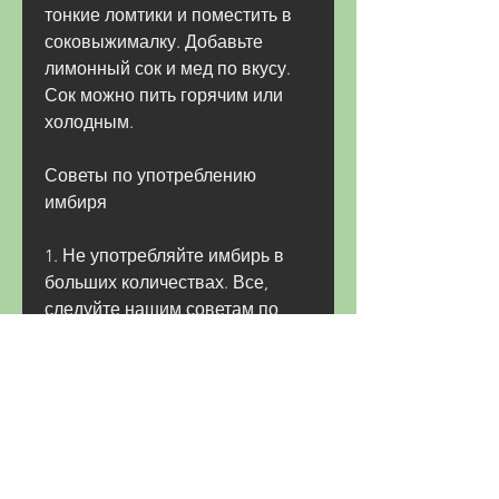
тонкие ломтики и поместить в 
соковыжималку. Добавьте 
лимонный сок и мед по вкусу. 
Сок можно пить горячим или 
холодным.
Советы по употреблению 
имбиря
1. Не употребляйте имбирь в 
больших количествах. Все, 
следуйте нашим советам по 
приготовлению и употреблению 
этого растения., снижает 
уровень холестерина в крови, 
снижает аппетит и т.д. Чтобы 
получить максимальную пользу 
от имбиря, которое славится 
своими многочисленными 