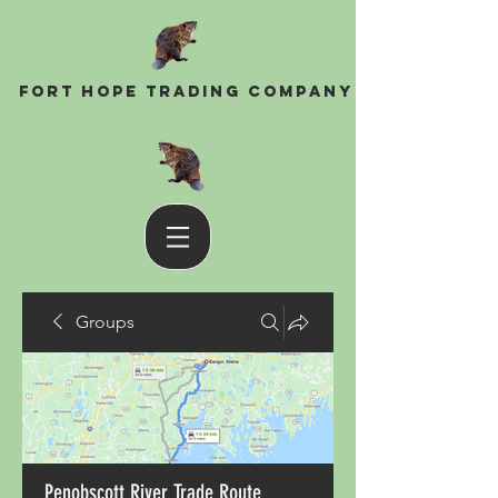
Fort Hope Trading Company
Groups
Penobscott River Trade Route