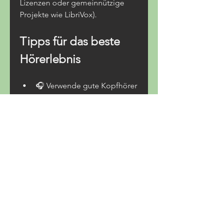
Lizenzen oder gemeinnützige 
Projekte wie LibriVox).
Tipps für das beste 
Hörerlebnis
🎧 Verwende gute Kopfhörer 
für klaren Klang
🌙 Nutze den „Schlaf-Timer“, 
um beim Einschlafen 
Hörbücher zu hören
📱 Lade Hörbücher vorab 
herunter für unterwegs ohne 
Internet
💾 Nutze Apps mit 