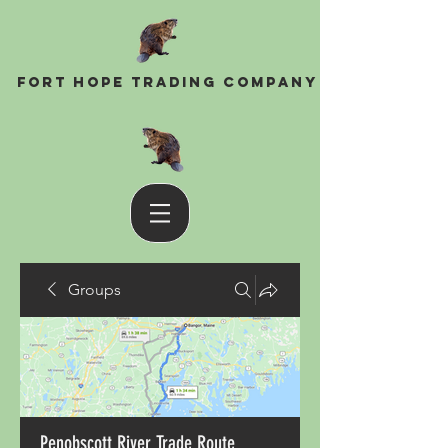
Fort Hope Trading Company
Groups
Penobscott River Trade Route