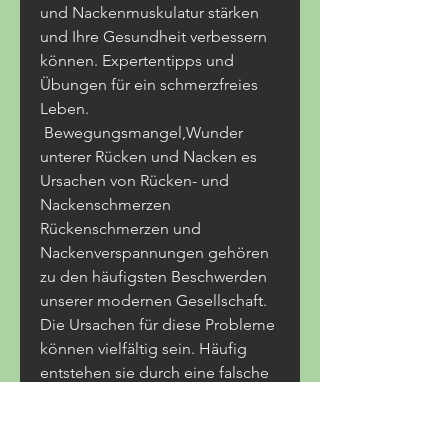
und Nackenmuskulatur stärken 
und Ihre Gesundheit verbessern 
können. Expertentipps und 
Übungen für ein schmerzfreies 
Leben.
 Bewegungsmangel,Wunder 
unterer Rücken und Nacken es 
Ursachen von Rücken- und 
Nackenschmerzen 
Rückenschmerzen und 
Nackenverspannungen gehören 
zu den häufigsten Beschwerden 
unserer modernen Gesellschaft. 
Die Ursachen für diese Probleme 
können vielfältig sein. Häufig 
entstehen sie durch eine falsche 
Körperhaltung, stressbedingte 
Muskelverspannungen oder auch 
durch Ver 