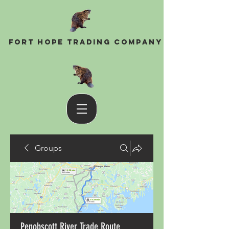
Fort Hope Trading Company
Groups
Penobscott River Trade Route