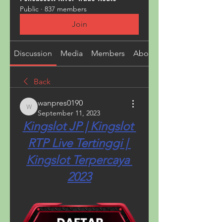
Public
·
837 members
Join
Discussion
Media
Members
About
Back
wanpres0190
wanpres0190
September 11, 2023
Kingslot JP | Kingslot 
RTP Live Tertinggi | 
Kingslot Terpercaya 
2023