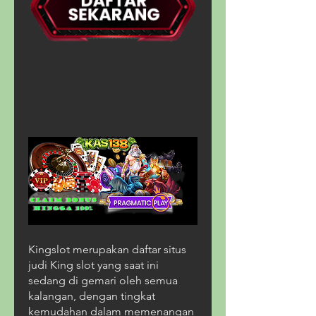
Kingslot merupakan daftar situs 
judi King slot yang saat ini 
sedang di gemari oleh semua 
kalangan, dengan tingkat 
kemudahan dalam memenangan 