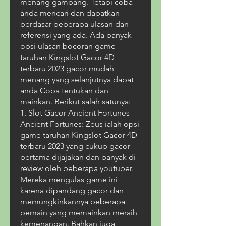
menang gampang. Tetapi coba 
anda mencari dan dapatkan 
berdasar beberapa ulasan dan 
referensi yang ada. Ada banyak 
opsi ulasan bocoran game 
taruhan Kingslot Gacor 4D 
terbaru 2023 gacor mudah 
menang yang selanjutnya dapat 
anda Coba tentukan dan 
mainkan. Berikut salah satunya:
1. Slot Gacor Ancient Fortunes
Ancient Fortunes: Zeus ialah opsi 
game taruhan Kingslot Gacor 4D 
terbaru 2023 yang cukup gacor 
pertama dijajakan dan banyak di-
review oleh beberapa youtuber. 
Mereka mengulas game ini 
karena dipandang gacor dan 
memungkinkannya beberapa 
pemain yang memainkan meraih 
kemenangan. Bahkan juga 