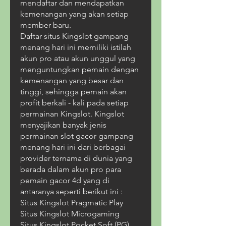
mendaftar dan mendapatkan 
kemenangan yang akan setiap 
member baru.
Daftar situs Kingslot gampang 
menang hari ini memiliki istilah 
akun pro atau akun unggul yang 
menguntungkan pemain dengan 
kemenangan yang besar dan 
tinggi, sehingga pemain akan 
profit berkali - kali pada setiap 
permainan Kingslot. Kingslot 
menyajikan banyak jenis 
permainan slot gacor gampang 
menang hari ini dari berbagai 
provider ternama di dunia yang 
berada dalam akun pro para 
pemain gacor 4d yang di 
antaranya seperti berikut ini :
Situs Kingslot Pragmatic Play
Situs Kingslot Microgaming
Situs Kingslot Pocket Soft (PG)