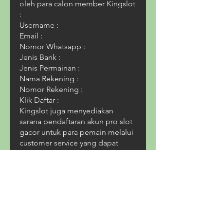
oleh para calon member Kingslot 
:
Username :
Email :
Nomor Whatsapp :
Jenis Bank :
Jenis Permainan :
Nama Rekening :
Nomor Rekening :
Klik Daftar :
Kingslot juga menyediakan 
sarana pendaftaran akun pro slot 
gacor untuk para pemain melalui 
customer service yang dapat 
membantu para bettor untuk 
membuat akun pro dengan 
layanan 24jam online penuh. Para 
calon member Kingslot di 
wajibkan untuk memberikan data 
yang benar / valid saat proses 
pembuatan akun pro slot gacor 