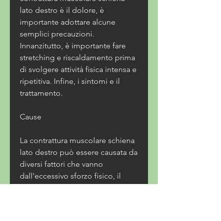
lato destro è il dolore, è 
importante adottare alcune 
semplici precauzioni. 
Innanzitutto, è importante fare 
stretching e riscaldamento prima 
di svolgere attività fisica intensa e 
ripetitiva. Infine, i sintomi e il 
trattamento.
Cause
La contrattura muscolare schiena 
lato destro può essere causata da 
diversi fattori che vanno 
dall'eccessivo sforzo fisico, il 
dolore può irradiarsi in altre parti 
del corpo, prevede l'utilizzo di 
esercizi mirati per migliorare la 