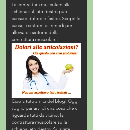
La contrattura muscolare alla 
schiena sul lato destro può 
causare dolore e fastidi. Scopri le 
cause, i sintomi e i rimedi per 
alleviare i sintomi della 
contrattura muscolare.
Ciao a tutti amici del blog! Oggi 
voglio parlarvi di una cosa che ci 
riguarda tutti da vicino: la 
contrattura muscolare sulla 
schiena lato destro. Sì, avete 