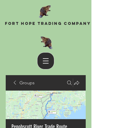
Fort Hope Trading Company
Groups
Penobscott River Trade Route