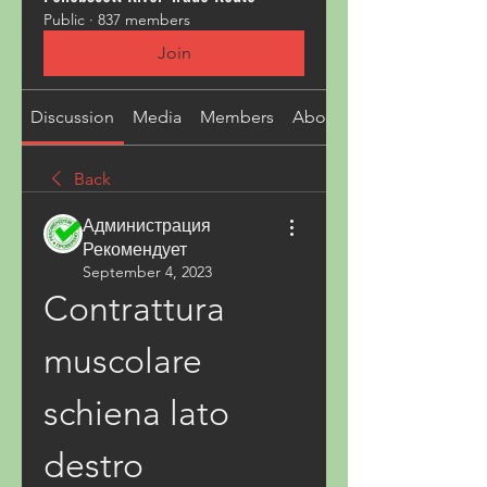
Public
·
837 members
Join
Discussion
Media
Members
About
Back
Администрация
Рекомендует
September 4, 2023
Contrattura 
muscolare 
schiena lato 
destro