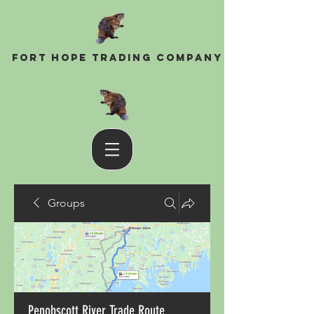
Fort Hope Trading Company
Groups
Penobscott River Trade Route