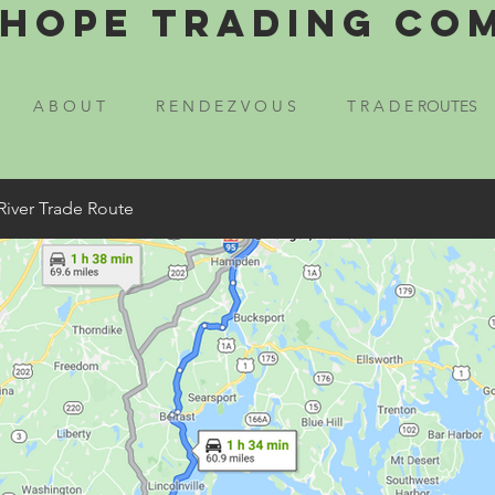
Hope Trading Co
A B O U T
R E N D E Z V O U S
T R A D E ROUTES
River Trade Route