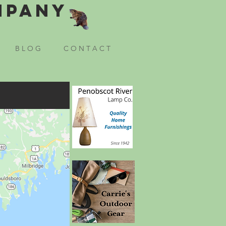
mpany
B L O G
C O N T A C T