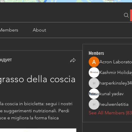
Members
About
Members
ндует
Acron Laborato
asso della coscia 
harperkinsley34
harperkinsley349
kunal yadav
coscia in bicicletta: segui i nostri 
heulwenletitia
heulwenletitia
e suggerimenti nutrizionali. Perdi 
See All Members (83
ce e migliora la forma fisica 