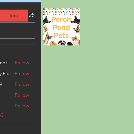
Join
ries
Follow
Kashmir Holiday Package
Follow
9
Follow
Follow
Follow
7)