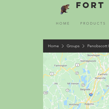
Fort 
H O M E
P R O D U C T S
Home
Groups
Penobscott 