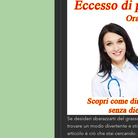
Se desideri sbarazzarti del grass
trovare un modo divertente e stim
articolo è ciò che stai cercando. 