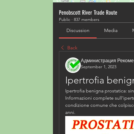
Penobscott River Trade Route
Public
·
837 members
Discussion
Media
Back
Администрация Рекоме
September 1, 2023
Ipertrofia benig
Ipertrofia benigna prostatica: sin
Informazioni complete sull'ipertr
condizione comune che colpisce g
anni.