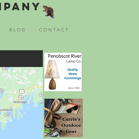
mpany
B L O G
C O N T A C T