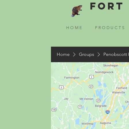
Fort 
H O M E
P R O D U C T S
Home
Groups
Penobscott 