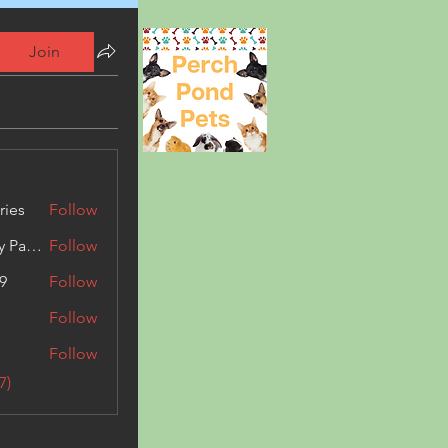
Join
ries
Follow
Kashmir Holiday Package
Follow
9
Follow
Follow
Follow
7)