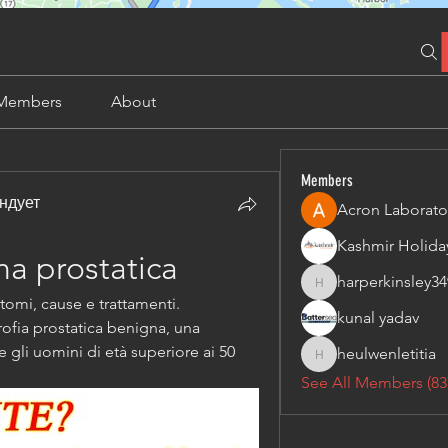
Members
About
Members
ндует
Acron Laborato
na prostatica
harperkinsley34
harperkinsley349
tomi, cause e trattamenti. 
kunal yadav
ofia prostatica benigna, una 
li uomini di età superiore ai 50 
heulwenletitia
heulwenletitia
See All Members (83