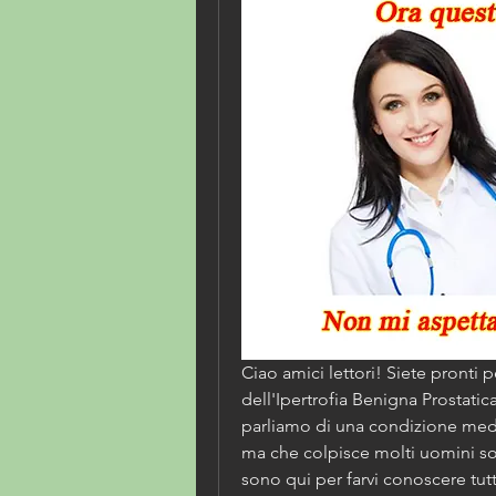
Ciao amici lettori! Siete pronti p
dell'Ipertrofia Benigna Prostatica
parliamo di una condizione medi
ma che colpisce molti uomini sop
sono qui per farvi conoscere tutt