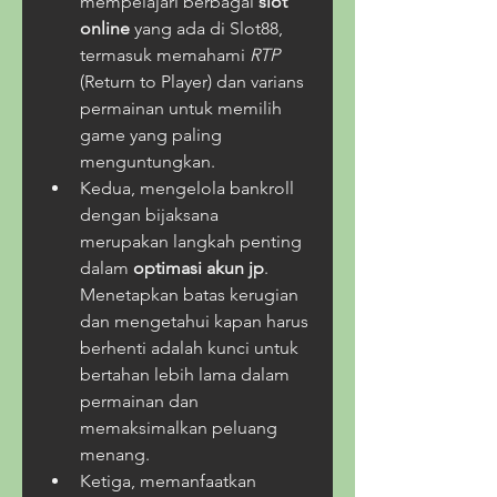
mempelajari berbagai 
slot 
online
 yang ada di Slot88, 
termasuk memahami 
RTP
(Return to Player) dan varians 
permainan untuk memilih 
game yang paling 
menguntungkan.
Kedua, mengelola bankroll 
dengan bijaksana 
merupakan langkah penting 
dalam 
optimasi akun jp
. 
Menetapkan batas kerugian 
dan mengetahui kapan harus 
berhenti adalah kunci untuk 
bertahan lebih lama dalam 
permainan dan 
memaksimalkan peluang 
menang.
Ketiga, memanfaatkan 