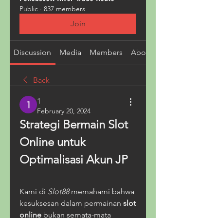
Public
·
837 members
Join
Discussion
Media
Members
About
Back
1
February 20, 2024
Strategi Bermain Slot 
Online untuk 
Optimalisasi Akun JP
Kami di 
Slot88
 memahami bahwa 
kesuksesan dalam permainan 
slot 
online
 bukan semata-mata 