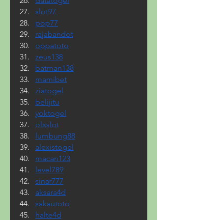
datatogel
slot97
pop77
rajabandot
oppatoto
zeus138
batman138
mamibet
ziatogel
belijitu
yoktogel
olxslot
lumbung88
alexistogel
macan123
level789
sinar777
aksara4d
sakautoto
halte4d