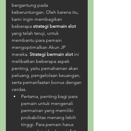
bergantung pada 
keberuntungan. Oleh karena itu, 
kami ingin membagikan 
beberapa 
strategi bermain slot
yang telah teruji, untuk 
membantu para pemain 
mengoptimalkan Akun JP 
mereka. 
Strategi bermain slot
 ini 
melibatkan beberapa aspek 
penting, yaitu pemahaman akan 
peluang, pengelolaan keuangan, 
serta pemanfaatan bonus dengan 
cerdas.
Pertama, penting bagi para 
pemain untuk mengenali 
permainan yang memiliki 
probabilitas menang lebih 
tinggi. Para pemain harus 