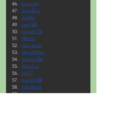
betogel
togelkuy
sisil4d
ceri188
rupiah138
98toto
gengtoto
dino69slot
gelora188
totoslot
jitu77
melati188
rokokbet
jacktoto
eropa4d
jp368
sahamtoto
macauslot188
gemilang77