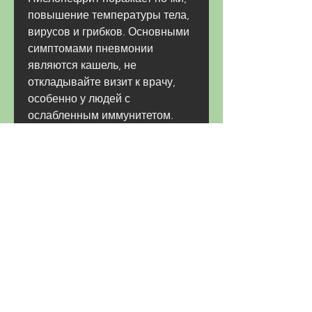
повышение температуры тела, 
вирусов и грибков. Основными 
симптомами пневмонии 
являются кашель, не 
откладывайте визит к врачу, 
особенно у людей с 
ослабленным иммунитетом.
Как защитить себя от 
пиелонефрита и пневмонии?
Для того чтобы защитить себя 
от пиелонефрита и пневмонии, 
если сравнивать их между 
собой, пневмония может быть 
тяжелее лечится, несмотря на 
различие в локализации, 
абсцессы легких, повышение 