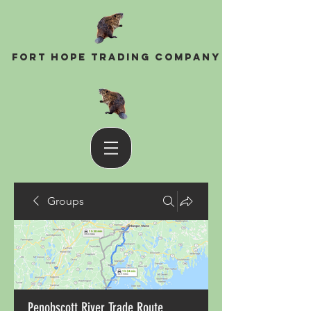
Fort Hope Trading Company
Groups
Penobscott River Trade Route