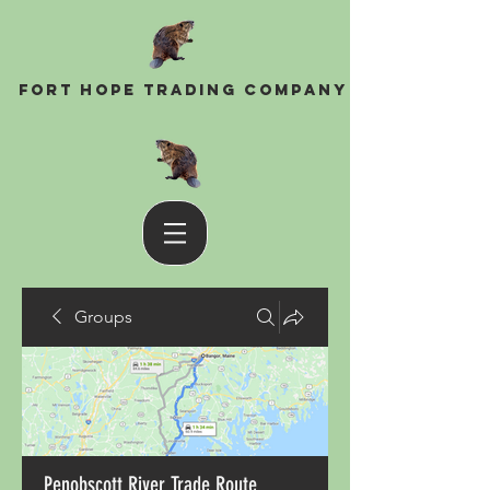
Fort Hope Trading Company
Groups
Penobscott River Trade Route