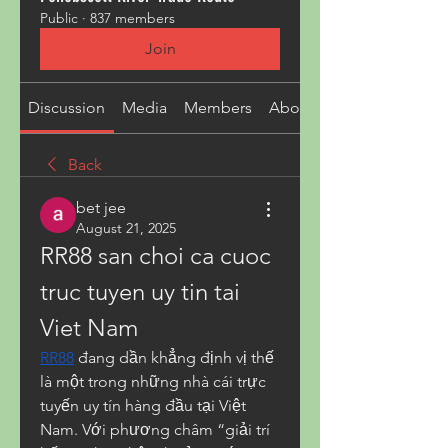
Public
·
837 members
Join
Discussion
Media
Members
About
Back
bet jee
August 21, 2025
RR88 san choi ca cuoc 
truc tuyen uy tin tai 
Viet Nam
RR88
 đang dần khẳng định vị thế 
là một trong những nhà cái trực 
tuyến uy tín hàng đầu tại Việt 
Nam. Với phương châm “giải trí 