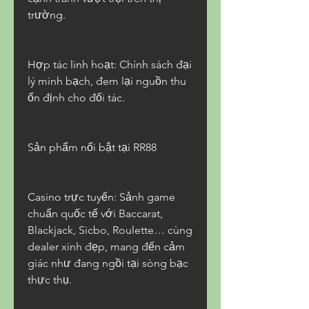
trường.
Hợp tác linh hoạt: Chính sách đại 
lý minh bạch, đem lại nguồn thu 
ổn định cho đối tác.
Sản phẩm nổi bật tại RR88
Casino trực tuyến: Sảnh game 
chuẩn quốc tế với Baccarat, 
Blackjack, Sicbo, Roulette… cùng 
dealer xinh đẹp, mang đến cảm 
giác như đang ngồi tại sòng bạc 
thực thụ.