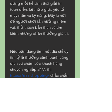
dựng một hệ sinh thái giải trí 
toàn diện, kết hợp giữa yếu tố 
may mắn và kỹ năng. Đây là nơi 
để người chơi tận hưởng niềm 
vui, thử thách bản thân và tìm 
kiếm những phần thưởng giá trị.
Nếu bạn đang tìm một địa chỉ uy 
tín, tỷ lệ thưởng cạnh tranh cùng 
dịch vụ chăm sóc khách hàng 
chuyên nghiệp 24/7, thì 
https://rr88.shopping/
 chắc chắn 
là lựa chọn hàng đầu. Gia nhập 
ngay hôm nay để trải nghiệm 
đẳng cấp khác biệt và đón nhận 
ưu đãi đặc biệt dành riêng cho 
thành viên mới.
0