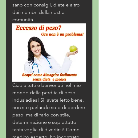
sano con consigli, diete e altro 
dai membri della nostra 
comunità.
Ciao a tutti e benvenuti nel mio 
mondo della perdita di peso 
indusladies! Sì, avete letto bene, 
non sto parlando solo di perdere 
peso, ma di farlo con stile, 
determinazione e soprattutto 
tanta voglia di divertirsi! Come 
medico esperto, ho incontrato 