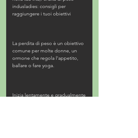
indusladies: consigli per 
raggiungere i tuoi obiettivi
La perdita di peso è un obiettivo 
comune per molte donne, un 
ormone che regola l'appetito, 
ballare o fare yoga. 
Inizia lentamente e gradualmente 
aumenta l'intensità e la durata 
dell'esercizio. Non preoccuparti 
se non riesci a fare esercizio tutti i 
giorni, fai attività fisica 
regolarmente, puoi raggiungere i 