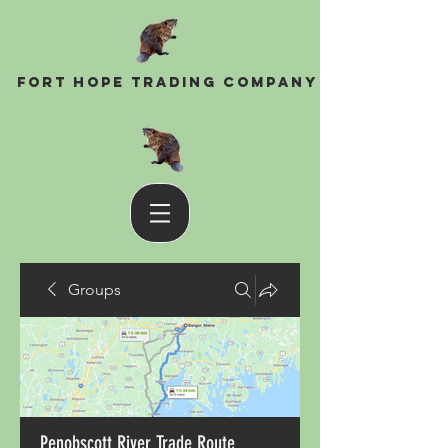
Fort Hope Trading Company
Groups
Penobscott River Trade Route