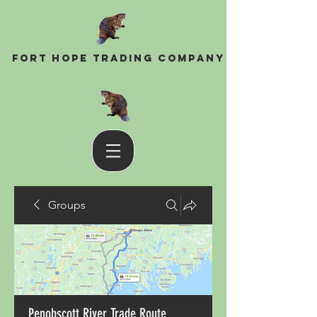
Fort Hope Trading Company
Groups
Penobscott River Trade Route