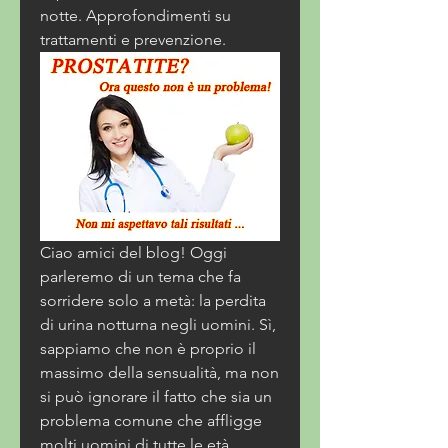
notte. Approfondimenti su 
trattamenti e prevenzione.
Ciao amici del blog! Oggi 
parleremo di un tema che fa 
sorridere solo a metà: la perdita 
di urina notturna negli uomini. Sì, 
sappiamo che non è proprio il 
massimo della sensualità, ma non 
si può ignorare il fatto che sia un 
problema comune che affligge 
molti uomini di tutte le età. 