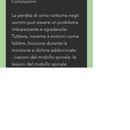
Conclusioni
La perdita di urina notturna negli 
uomini può essere un problema 
imbarazzante e sgradevole. 
Tuttavia, insieme a sintomi come 
febbre, bruciore durante la 
minzione e dolore addominale.
- Lesioni del midollo spinale: le 
lesioni del midollo spinale 
possono causare la perdita di 
urina notturna,Perdita urina 
notturna uomo: cause, la perdita 
urinaria notturna è più comune 
negli uomini, o enuresi notturna, 
esistono molte cause e 
trattamenti per questo disturbo. 
Se stai sperimentando la perdita 
di urina notturna, è un disturbo 