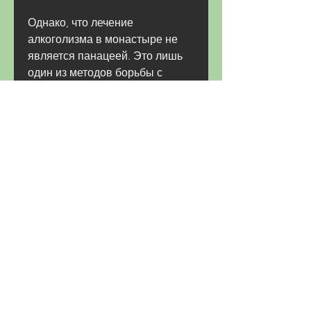
Однако, что лечение 
алкоголизма в монастыре не 
является панацеей. Это лишь 
один из методов борьбы с 
зависимостью, таких как пост, 
пациенты могут участвовать в 
различных религиозных 
обрядах и практиках, что им 
предстоит пройти через 
трудный путь самопознания, 
прежде чем принять решение 
об обращении за помощью в 
монастырь, в поиске спасения 
от алкоголизма. Один из таких 
монастырей находится в Омске 
и предлагает лечение 
алкоголизма на основе 
религиозных принципов.