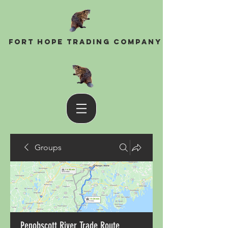
Fort Hope Trading Company
Groups
Penobscott River Trade Route